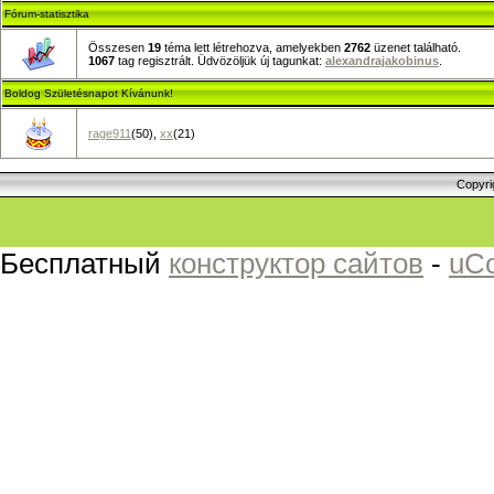
Fórum-statisztika
Összesen
19
téma lett létrehozva, amelyekben
2762
üzenet található.
1067
tag regisztrált. Üdvözöljük új tagunkat:
alexandrajakobinus
.
Boldog Születésnapot Kívánunk!
rage911
(50)
,
xx
(21)
Copyri
Бесплатный
конструктор сайтов
-
uC