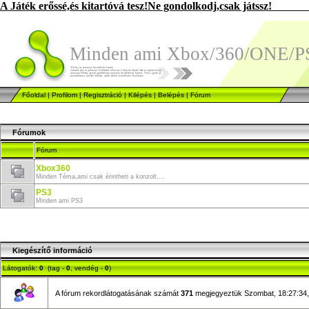
A Játék erőssé,és kitartóvá tesz!Ne gondolkodj,csak játssz!
Minden ami Xbox/360/ONE/PS
Főoldal
|
Profilom
|
Regisztráció
|
Kilépés
|
Belépés
|
Fórum
Fórumok
Fórum
Xbox360
Minden Téma,ami csak érintheti a konzolt....
PS3
Minden ami PS3
Kiegészítő információ
Látogatók:
0
(tag -
0
, vendég -
0
)
A fórum rekordlátogatásának számát
371
megjegyeztük Szombat, 18:27:34,